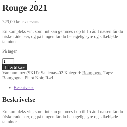
Rouge 2021
329,00
kr.
Inkl. moms
En kompleks vin, som fint kan gemmes i op til 15 år. I næsen får du
friske røde bær, og på tungen får du behagelig syre og silkebløde
tanniner.
På lager
Santenay
La
Tilføj til kurv
Comme
Varenummer (SKU):
Santenay-02
Kategori:
Bourgogne
Tags:
1.Cru
Bourgogne
,
Pinot Noir
,
Rød
Rouge
2021
Beskrivelse
antal
Beskrivelse
En kompleks vin, som fint kan gemmes i op til 15 år. I næsen får du
friske røde bær, og på tungen får du behagelig syre og silkebløde
tanniner.