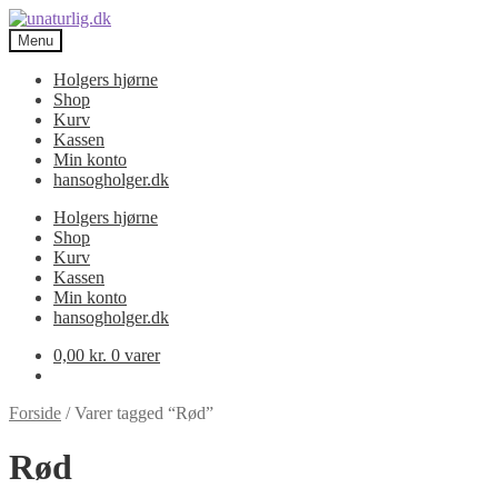
Spring
Spring
til
til
Menu
navigation
indhold
Holgers hjørne
Shop
Kurv
Kassen
Min konto
hansogholger.dk
Holgers hjørne
Shop
Kurv
Kassen
Min konto
hansogholger.dk
0,00
kr.
0 varer
Forside
/
Varer tagged “Rød”
Rød