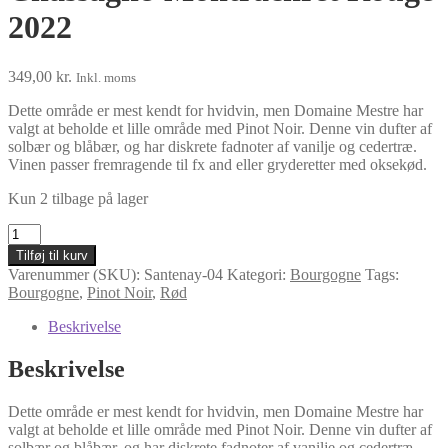
2022
349,00
kr.
Inkl. moms
Dette område er mest kendt for hvidvin, men Domaine Mestre har
valgt at beholde et lille område med Pinot Noir. Denne vin dufter af
solbær og blåbær, og har diskrete fadnoter af vanilje og cedertræ.
Vinen passer fremragende til fx and eller gryderetter med oksekød.
Kun 2 tilbage på lager
Chassagne-
Montrachret
Tilføj til kurv
Rouge
Varenummer (SKU):
Santenay-04
Kategori:
Bourgogne
Tags:
2022
Bourgogne
,
Pinot Noir
,
Rød
antal
Beskrivelse
Beskrivelse
Dette område er mest kendt for hvidvin, men Domaine Mestre har
valgt at beholde et lille område med Pinot Noir. Denne vin dufter af
solbær og blåbær, og har diskrete fadnoter af vanilje og cedertræ.