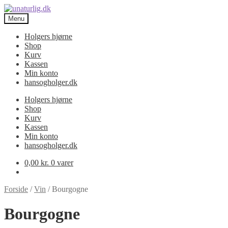
Spring
Spring
til
til
Menu
navigation
indhold
Holgers hjørne
Shop
Kurv
Kassen
Min konto
hansogholger.dk
Holgers hjørne
Shop
Kurv
Kassen
Min konto
hansogholger.dk
0,00
kr.
0 varer
Forside
/
Vin
/
Bourgogne
Bourgogne