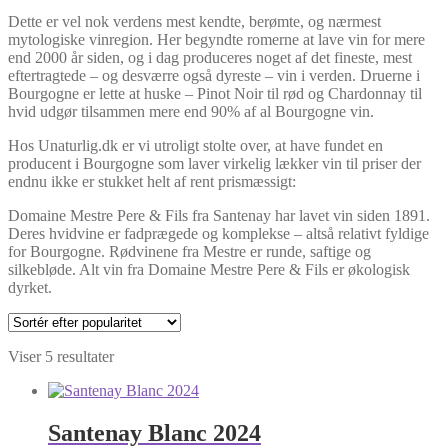
Dette er vel nok verdens mest kendte, berømte, og nærmest
mytologiske vinregion. Her begyndte romerne at lave vin for mere
end 2000 år siden, og i dag produceres noget af det fineste, mest
eftertragtede – og desværre også dyreste – vin i verden. Druerne i
Bourgogne er lette at huske – Pinot Noir til rød og Chardonnay til
hvid udgør tilsammen mere end 90% af al Bourgogne vin.
Hos Unaturlig.dk er vi utroligt stolte over, at have fundet en
producent i Bourgogne som laver virkelig lækker vin til priser der
endnu ikke er stukket helt af rent prismæssigt:
Domaine Mestre Pere & Fils fra Santenay har lavet vin siden 1891.
Deres hvidvine er fadprægede og komplekse – altså relativt fyldige
for Bourgogne. Rødvinene fra Mestre er runde, saftige og
silkebløde. Alt vin fra Domaine Mestre Pere & Fils er økologisk
dyrket.
Sorteret
Viser 5 resultater
efter
popularitet
Santenay Blanc 2024