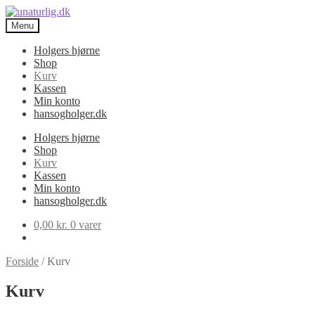
Spring
Spring
til
til
Menu
navigation
indhold
Holgers hjørne
Shop
Kurv
Kassen
Min konto
hansogholger.dk
Holgers hjørne
Shop
Kurv
Kassen
Min konto
hansogholger.dk
0,00
kr.
0 varer
Forside
/
Kurv
Kurv