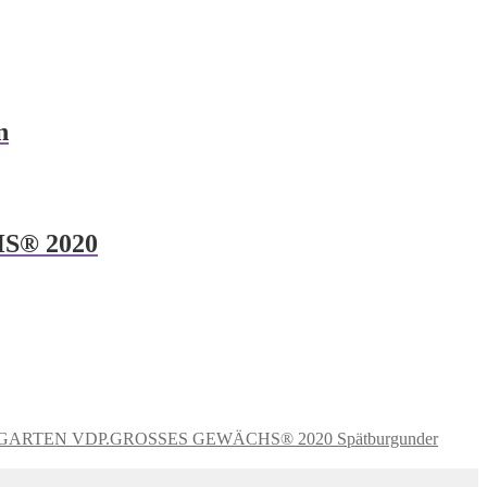
n
S® 2020
Spätburgunder