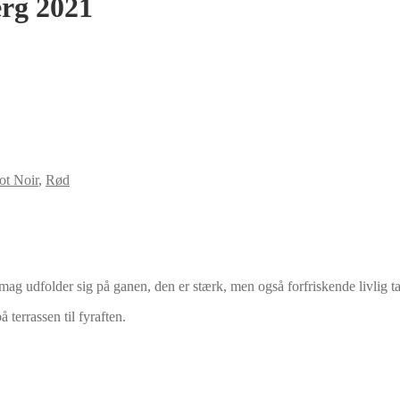
rg 2021
ot Noir
,
Rød
smag udfolder sig på ganen, den er stærk, men også forfriskende livlig t
 terrassen til fyraften.