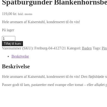
Spätburgunder Blankenhornsbe
119,00
kr.
Inkl. moms
Hele aromaen af ​​Kaiserstuhl, kondenseret til én vin!
På lager
Spätburgunder
Blankenhornsberg
Tilføj til kurv
2021
Varenummer (SKU):
Freiburg-04-4127/21
Kategori:
Baden
Tags:
Pin
antal
Beskrivelse
Beskrivelse
Hele aromaen af ​​Kaiserstuhl, kondenseret til én vin! Den fløjlsbløde 
Passer godt til lam, pastaretter med svampe eller tomat – eller afkølet på