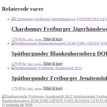
Relaterede varer
Chardonnay Freiburger Jägerhäusl
179,00
kr.
Tilføj til kurv
Inkl. moms
Spätburgunder Blankenhornsber
229,00
kr.
Tilføj til kurv
Inkl. moms
Spätburgunder Freiburger Jesuitenslo
179,00
kr.
Tilføj til kurv
Inkl. moms
Spätburgunder Freibur
Blankenhornsberg DOKTORGARTEN VDP.GROSSES GEWÄCH
© unaturlig.dk 2026