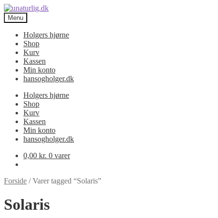
Spring
Spring
til
til
Menu
navigation
indhold
Holgers hjørne
Shop
Kurv
Kassen
Min konto
hansogholger.dk
Holgers hjørne
Shop
Kurv
Kassen
Min konto
hansogholger.dk
0,00
kr.
0 varer
Forside
/
Varer tagged “Solaris”
Solaris