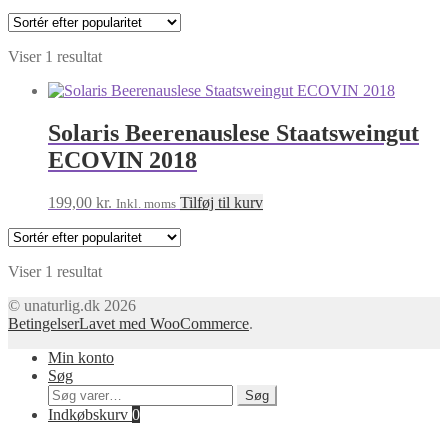
Viser 1 resultat
Solaris Beerenauslese Staatsweingut
ECOVIN 2018
199,00
kr.
Tilføj til kurv
Inkl. moms
Viser 1 resultat
© unaturlig.dk 2026
Betingelser
Lavet med WooCommerce
.
Min konto
Søg
Søg
Søg
efter:
Indkøbskurv
0