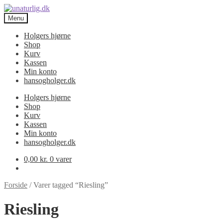
Spring
Spring
til
til
Menu
navigation
indhold
Holgers hjørne
Shop
Kurv
Kassen
Min konto
hansogholger.dk
Holgers hjørne
Shop
Kurv
Kassen
Min konto
hansogholger.dk
0,00
kr.
0 varer
Forside
/
Varer tagged “Riesling”
Riesling