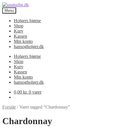
Spring
Spring
til
til
Menu
navigation
indhold
Holgers hjørne
Shop
Kurv
Kassen
Min konto
hansogholger.dk
Holgers hjørne
Shop
Kurv
Kassen
Min konto
hansogholger.dk
0,00
kr.
0 varer
Forside
/
Varer tagged “Chardonnay”
Chardonnay