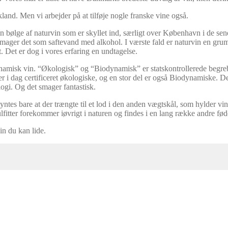
and. Men vi arbejder på at tilføje nogle franske vine også.
 den bølge af naturvin som er skyllet ind, særligt over København i de sen
ald smager det som saftevand med alkohol. I værste fald er naturvin en g
 Det er dog i vores erfaring en undtagelse.
dynamisk vin. “Økologisk” og “Biodynamisk” er statskontrollerede begr
r i dag certificeret økologiske, og en stor del er også Biodynamiske. De
ogi. Og det smager fantastisk.
syntes bare at der trængte til et lod i den anden vægtskål, som hylder vin
tter forekommer iøvrigt i naturen og findes i en lang række andre fødeva
n du kan lide.