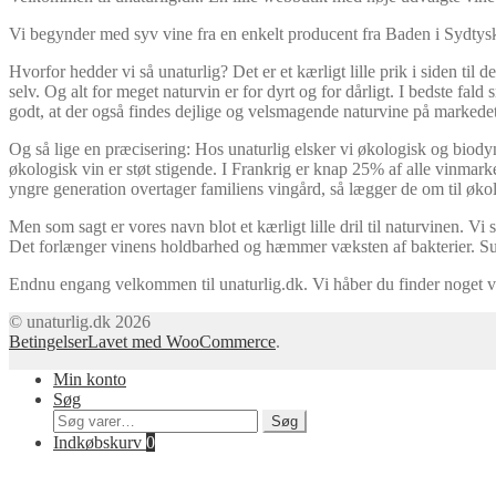
Vi begynder med syv vine fra en enkelt producent fra Baden i Sydtyskl
Hvorfor hedder vi så unaturlig? Det er et kærligt lille prik i siden til
selv. Og alt for meget naturvin er for dyrt og for dårligt. I bedste f
godt, at der også findes dejlige og velsmagende naturvine på markedet.
Og så lige en præcisering: Hos unaturlig elsker vi økologisk og bio
økologisk vin er støt stigende. I Frankrig er knap 25% af alle vinmarke
yngre generation overtager familiens vingård, så lægger de om til økol
Men som sagt er vores navn blot et kærligt lille dril til naturvinen. Vi 
Det forlænger vinens holdbarhed og hæmmer væksten af bakterier. Sulfi
Endnu engang velkommen til unaturlig.dk. Vi håber du finder noget vi
© unaturlig.dk 2026
Betingelser
Lavet med WooCommerce
.
Min konto
Søg
Søg
Søg
efter:
Indkøbskurv
0