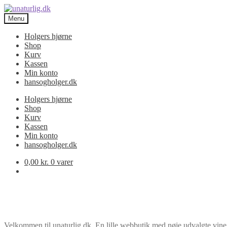
Spring
Spring
til
til
Menu
navigation
indhold
Holgers hjørne
Shop
Kurv
Kassen
Min konto
hansogholger.dk
Holgers hjørne
Shop
Kurv
Kassen
Min konto
hansogholger.dk
0,00
kr.
0 varer
Velkommen til unaturlig.dk. En lille webbutik med nøje udvalgte vine