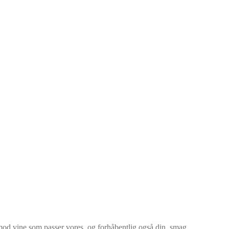
mod vine som passer vores, og forhåbentlig også din, smag