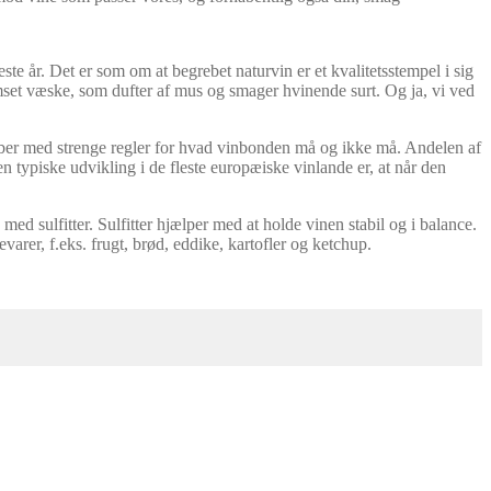
este år. Det er som om at begrebet naturvin er et kvalitetsstempel i sig
rumset væske, som dufter af mus og smager hvinende surt. Og ja, vi ved
eber med strenge regler for hvad vinbonden må og ikke må. Andelen af
n typiske udvikling i de fleste europæiske vinlande er, at når den
 med sulfitter. Sulfitter hjælper med at holde vinen stabil og i balance.
rer, f.eks. frugt, brød, eddike, kartofler og ketchup.